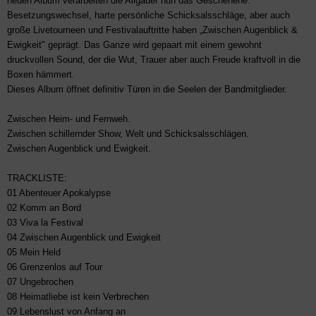
neuen Album verarbeiten die Allgäuer nun das Geschehene.
Besetzungswechsel, harte persönliche Schicksalsschläge, aber auch
große Livetourneen und Festivalauftritte haben „Zwischen Augenblick &
Ewigkeit" geprägt. Das Ganze wird gepaart mit einem gewohnt
druckvollen Sound, der die Wut, Trauer aber auch Freude kraftvoll in die
Boxen hämmert.
Dieses Album öffnet definitiv Türen in die Seelen der Bandmitglieder.
Zwischen Heim- und Fernweh.
Zwischen schillernder Show, Welt und Schicksalsschlägen.
Zwischen Augenblick und Ewigkeit.
TRACKLISTE:
01 Abenteuer Apokalypse
02 Komm an Bord
03 Viva la Festival
04 Zwischen Augenblick und Ewigkeit
05 Mein Held
06 Grenzenlos auf Tour
07 Ungebrochen
08 Heimatliebe ist kein Verbrechen
09 Lebenslust von Anfang an