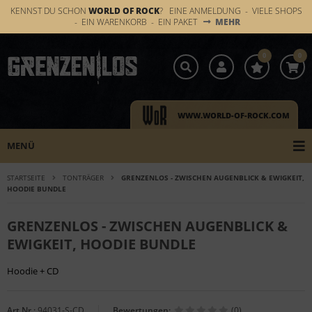
KENNST DU SCHON
WORLD OF ROCK
? EINE ANMELDUNG - VIELE SHOPS
- EIN WARENKORB - EIN PAKET
MEHR
0
0
WWW.WORLD-OF-ROCK.COM
MENÜ
STARTSEITE
TONTRÄGER
GRENZENLOS - ZWISCHEN AUGENBLICK & EWIGKEIT,
HOODIE BUNDLE
GRENZENLOS - ZWISCHEN AUGENBLICK &
EWIGKEIT, HOODIE BUNDLE
Hoodie + CD
Art.Nr.:
94031-S-CD
Bewertungen:
(0)